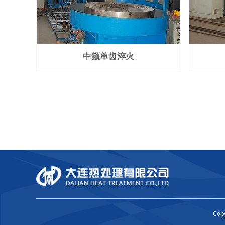
中频单齿淬火
Co