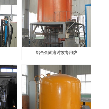
铝合金固溶时效专用炉