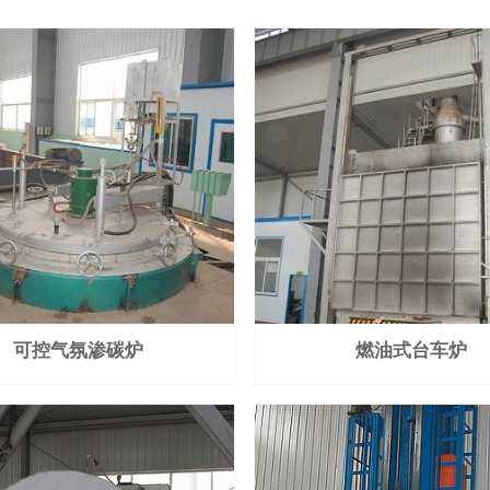
可控气氛渗碳炉
燃油式台车炉