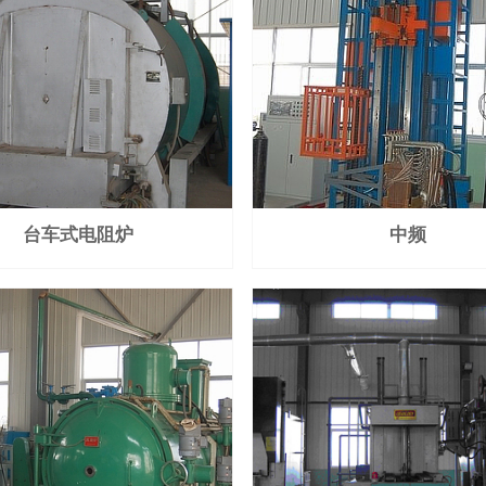
台车式电阻炉
中频