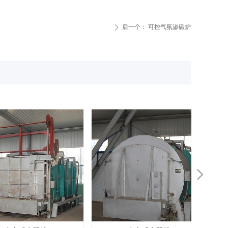
后一个：
可控气氛渗碳炉
ꄲ
넲