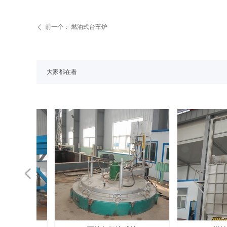
前一个：
燃油式台车炉
ꄴ
大家都在看
넳