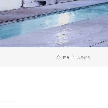
ꀇ
首页
ꄲ
设备简介